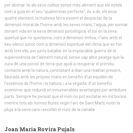
per abonar-te als seus cultius sense més aliment que els estels
com a guia en el seu “quaternitas perfecte”, és a dir, els seus
quatre element; la mateixa terra essent el despertar de la
dimensió moral de l’home amb les seves mans; l'aigua, per somiar
donant vida en la seva dimensió psicològica, el sol en la seva
quietud que no quietisme, com a dimensió òntica, i l'aire amb el
seu silenci sonor com a dimensió espiritual del clima que es fon
amb tots ells, per junts batallar en la implacable guerra de la
supervivència de l'aliment natural, sense cap altre peatge que la
cura de una porció de terra que ajudi a recuperar el primitiu
contacte amb la natura, constatant a diari una realitat present,
llaurada amb les pròpies mans en benefici d'un equilibri de
l'essència de l'home i la natura, i a la vegada, d'un benefici
econòmic que redundi en innumerables avantatges per ambdues
parts. Sempre he pensat que el món no pot esclatar en mil bocins
mentre tots els homes lliures vegin l'arc de Sant Martí, notin la
pluja a la seva cara i escoltin el riure de la canalla.
Joan Maria Rovira Pujals