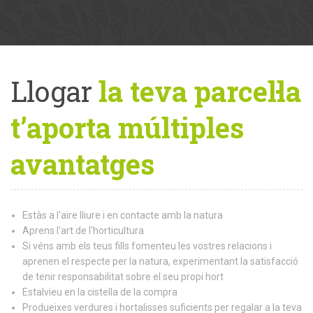
Llogar
la teva parcel·la
t’aporta múltiples
avantatges
Estàs a l'aire lliure i en contacte amb la natura
Aprens l'art de l'horticultura
Si véns amb els teus fills fomenteu les vostres relacions i
aprenen el respecte per la natura, experimentant la satisfacció
de tenir responsabilitat sobre el seu propi hort
Estalvieu en la cistella de la compra
Produeixes verdures i hortalisses suficients per regalar a la teva