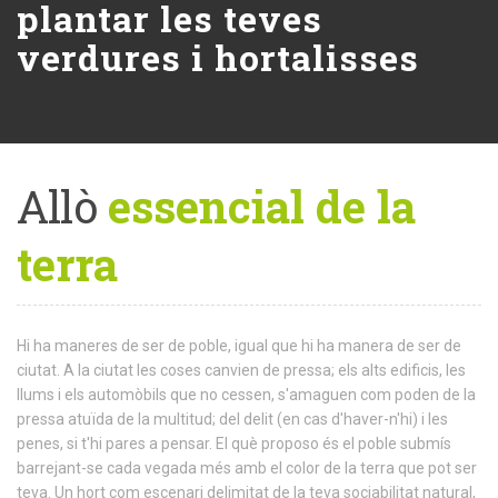
plantar les teves
verdures i hortalisses
Allò
essencial de la
terra
Hi ha maneres de ser de poble, igual que hi ha manera de ser de
ciutat. A la ciutat les coses canvien de pressa; els alts edificis, les
llums i els automòbils que no cessen, s'amaguen com poden de la
pressa atuïda de la multitud; del delit (en cas d'haver-n'hi) i les
penes, si t'hi pares a pensar. El què proposo és el poble submís
barrejant-se cada vegada més amb el color de la terra que pot ser
teva. Un hort com escenari delimitat de la teva sociabilitat natural,